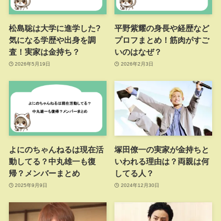
松島聡は大学に進学した?
平野紫耀の身長や経歴など
気になる学歴や出身を調
プロフまとめ！筋肉がすご
査！実家は金持ち？
いのはなぜ？
2026年5月19日
2026年2月3日
よにのちゃんねるは現在活
塚田僚一の実家が金持ちと
動してる？中丸雄一も復
いわれる理由は？両親は何
帰？メンバーまとめ
してる人？
2025年9月9日
2024年12月30日