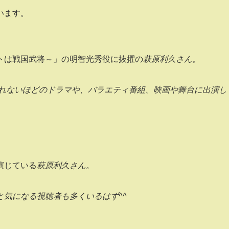
います。
トは戦国武将～」の明智光秀役に抜擢の
萩原利久さん。
きれないほどのドラマや、バラエティ番組、映画や舞台に出演し
演じている
萩原利久さん。
気になる視聴者も多くいるはず^^