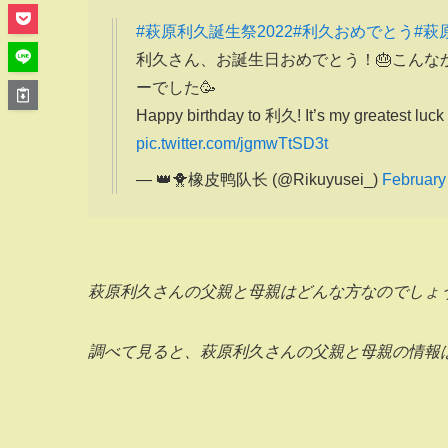
#萩原利久誕生祭2022
#利久おめでとう
#萩
利久さん、お誕生日おめでとう！🎂こん
ーでした🥳
Happy birthday to 利久! It’s my greatest luck
pic.twitter.com/jgmwTtSD3t
— 👑🐥橡皮鸭队长 (@Rikuyusei_)
February
萩原利久さんの父親と母親はどんな方なのでしょ
調べて見ると、萩原利久さんの父親と母親の情報