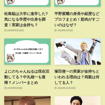
松島聡は大学に進学した?
平野紫耀の身長や経歴など
気になる学歴や出身を調
プロフまとめ！筋肉がすご
査！実家は金持ち？
いのはなぜ？
2026年5月19日
2026年2月3日
よにのちゃんねるは現在活
塚田僚一の実家が金持ちと
動してる？中丸雄一も復
いわれる理由は？両親は何
帰？メンバーまとめ
してる人？
2025年9月9日
2024年12月30日