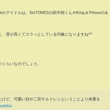
イドルは、SixTONESの田中樹くんやKing & Princeの永
ると、背が高くてスラっとしている印象になりますね^^
どのくらいなのでしょう。
たけど、可愛い顔や二宮チルドレンということより体重を
W7ooKKw