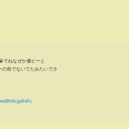
よ😭でねなぜか優ピーと
ーの前でないてたみたいでさ
.com/9HXcjpRvFc