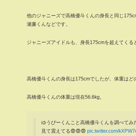
他のジャニーズで高橋優斗くんの身長と同じ175cmのア
瀬廉くんなどです。
ジャニーズアイドルも、身長175cmを超えてく
高橋優斗くんの身長は175cmでしたが、体重は
高橋優斗くんの体重は現在56.6kg。
ゆうぴーくんこと高橋優斗くんを調べてみ
見て震えてる😨😨😨
pic.twitter.com/kXP