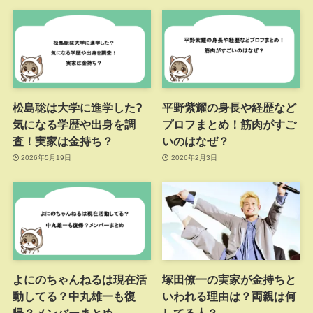
松島聡は大学に進学した?
平野紫耀の身長や経歴など
気になる学歴や出身を調
プロフまとめ！筋肉がすご
査！実家は金持ち？
いのはなぜ？
2026年5月19日
2026年2月3日
よにのちゃんねるは現在活
塚田僚一の実家が金持ちと
動してる？中丸雄一も復
いわれる理由は？両親は何
帰？メンバーまとめ
してる人？