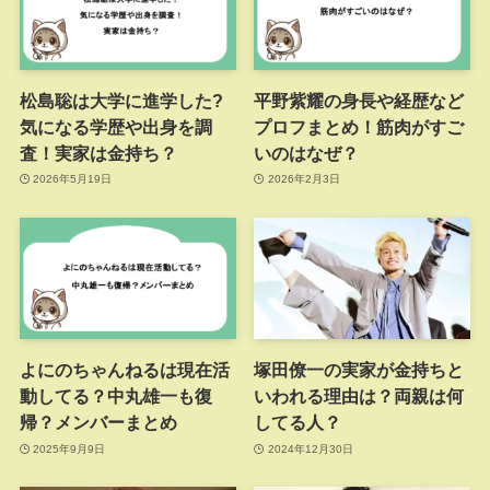
松島聡は大学に進学した?
平野紫耀の身長や経歴など
気になる学歴や出身を調
プロフまとめ！筋肉がすご
査！実家は金持ち？
いのはなぜ？
2026年5月19日
2026年2月3日
よにのちゃんねるは現在活
塚田僚一の実家が金持ちと
動してる？中丸雄一も復
いわれる理由は？両親は何
帰？メンバーまとめ
してる人？
2025年9月9日
2024年12月30日