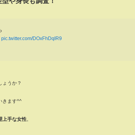
髪型や身長も調査！
ら
。
pic.twitter.com/DOxFhDqIR9
しょうか？
きます^^
理上手な女性
。