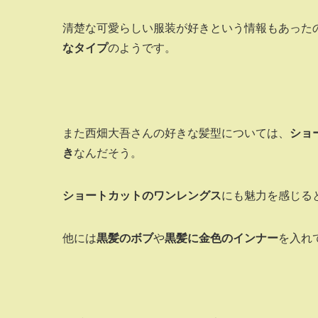
清楚な可愛らしい服装が好きという情報もあった
なタイプ
のようです。
また西畑大吾さんの好きな髪型については、
ショ
き
なんだそう。
ショートカットのワンレングス
にも魅力を感じる
他には
黒髪のボブ
や
黒髪に金色のインナー
を入れ