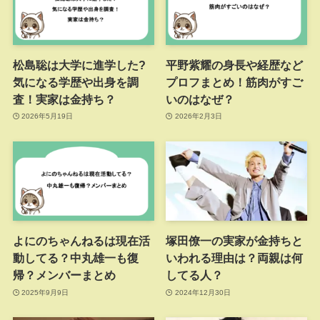
松島聡は大学に進学した?
平野紫耀の身長や経歴など
気になる学歴や出身を調
プロフまとめ！筋肉がすご
査！実家は金持ち？
いのはなぜ？
2026年5月19日
2026年2月3日
よにのちゃんねるは現在活
塚田僚一の実家が金持ちと
動してる？中丸雄一も復
いわれる理由は？両親は何
帰？メンバーまとめ
してる人？
2025年9月9日
2024年12月30日