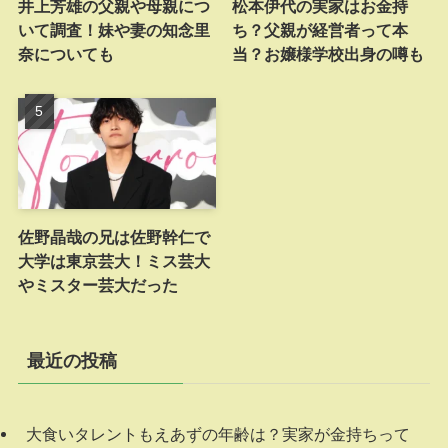
井上芳雄の父親や母親につ
松本伊代の実家はお金持
いて調査！妹や妻の知念里
ち？父親が経営者って本
奈についても
当？お嬢様学校出身の噂も
佐野晶哉の兄は佐野幹仁で
大学は東京芸大！ミス芸大
やミスター芸大だった
最近の投稿
大食いタレントもえあずの年齢は？実家が金持ちって