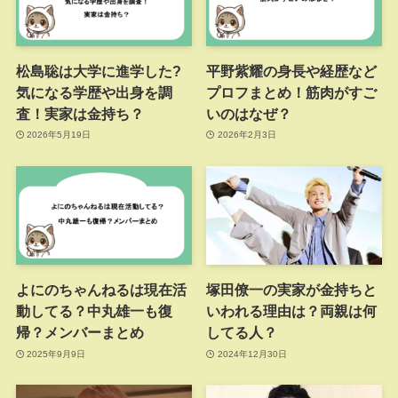
松島聡は大学に進学した?
平野紫耀の身長や経歴など
気になる学歴や出身を調
プロフまとめ！筋肉がすご
査！実家は金持ち？
いのはなぜ？
2026年5月19日
2026年2月3日
よにのちゃんねるは現在活
塚田僚一の実家が金持ちと
動してる？中丸雄一も復
いわれる理由は？両親は何
帰？メンバーまとめ
してる人？
2025年9月9日
2024年12月30日