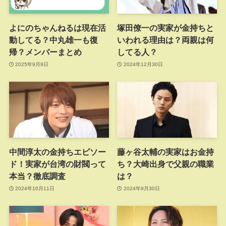
よにのちゃんねるは現在活
塚田僚一の実家が金持ちと
動してる？中丸雄一も復
いわれる理由は？両親は何
帰？メンバーまとめ
してる人？
2025年9月9日
2024年12月30日
中間淳太の金持ちエピソー
藤ヶ谷太輔の実家はお金持
ド！実家が台湾の財閥って
ち？大崎出身で父親の職業
本当？徹底調査
は？
2024年10月11日
2024年9月30日