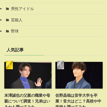
男性アイドル
芸能人
野球
人気記事
末澤誠也の父親の職業や母
佐野晶哉は音学大学を卒
親について調査！兄弟はい
業！音大はどこ？高校や中
るかも調べてみた
学校も調べてみた