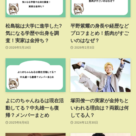
松島聡は大学に進学した?
平野紫耀の身長や経歴など
気になる学歴や出身を調
プロフまとめ！筋肉がすご
査！実家は金持ち？
いのはなぜ？
2026年5月19日
2026年2月3日
よにのちゃんねるは現在活
塚田僚一の実家が金持ちと
動してる？中丸雄一も復
いわれる理由は？両親は何
帰？メンバーまとめ
してる人？
2025年9月9日
2024年12月30日