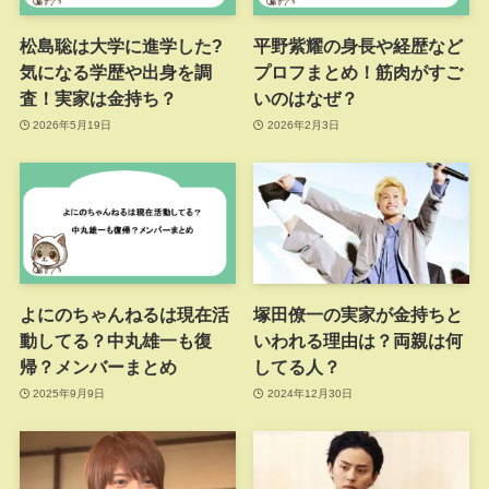
松島聡は大学に進学した?
平野紫耀の身長や経歴など
気になる学歴や出身を調
プロフまとめ！筋肉がすご
査！実家は金持ち？
いのはなぜ？
2026年5月19日
2026年2月3日
よにのちゃんねるは現在活
塚田僚一の実家が金持ちと
動してる？中丸雄一も復
いわれる理由は？両親は何
帰？メンバーまとめ
してる人？
2025年9月9日
2024年12月30日