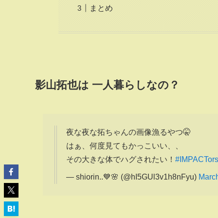
まとめ
影山拓也は 一人暮らしなの？
夜な夜な拓ちゃんの画像漁るやつ🤫
はぁ、何度見てもかっこいい、、
その大きな体でハグされたい！
#IMPACTor
— shiorin..💙🌸 (@hI5GUl3v1h8nFyu)
March