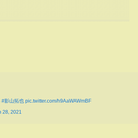
s
#影山拓也
pic.twitter.com/h9AaWAWmBF
 28, 2021