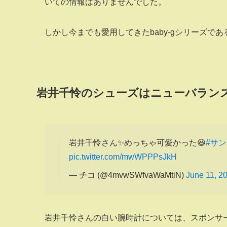
いての情報はありませんでした。
しかし今までも愛用してきたbaby-gシリーズで
岩井千怜のシューズはニューバランス
岩井千怜さん✨めっちゃ可愛かった😆
#サ
pic.twitter.com/mwWPPPsJkH
— チコ (@4mvwSWfvaWaMtiN)
June 11, 2
岩井千怜さんの白い腕時計については、スポンサ