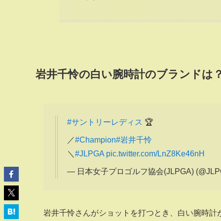
岩井千怜の白い腕時計のブランドは？
#サントリーレディス
🏆
／
#Champion
#岩井千怜
＼
#JLPGA
pic.twitter.com/LnZ8Ke46nH
— 日本女子プロゴルフ協会(JLPGA) (@JLPGA_
岩井千怜さんがショットを打つとき、白い腕時計が