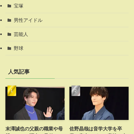
宝塚
男性アイドル
芸能人
野球
人気記事
末澤誠也の父親の職業や母
佐野晶哉は音学大学を卒