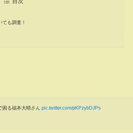
目次
いても調査！
で困る福本大晴さん
pic.twitter.com/pKPzybDJPs