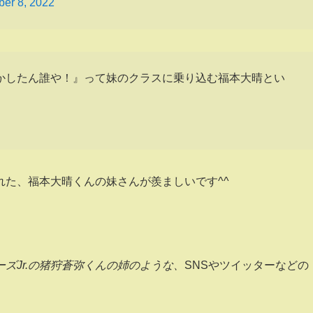
ber 8, 2022
かしたん誰や！』って妹のクラスに乗り込む福本大晴とい
た、福本大晴くんの妹さんが羨ましいです^^
ズJr.の猪狩蒼弥くんの姉のような、
SNSやツイッターなどの