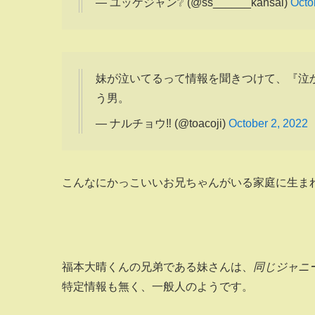
— ユッケジャン❔ (@ss______kansai)
Octo
妹が泣いてるって情報を聞きつけて、『泣
う男。
— ナルチョウ‼️ (@toacoji)
October 2, 2022
こんなにかっこいいお兄ちゃんがいる家庭に生まれ
福本大晴くんの兄弟である妹さんは、
同じジャニー
特定情報も無く、一般人のようです。