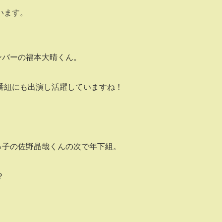
います。
のメンバーの福本大晴くん。
番組にも出演し活躍していますね！
末っ子の佐野晶哉くんの次で年下組。
？