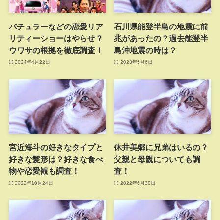
バチュラーなどの恋愛リア
石川県能登半島の地震に前
リティーショーはやらせ？
兆があったの？過去能登半
ウワサの根拠を徹底調査！
島沖地震の時は？
2024年4月22日
2023年5月6日
宮近海斗の好きなタイプと
休井美郷に兄弟はいるの？
好きな髪形は？好きな食べ
父親と母親についても調
物や恋愛観も調査！
査！
2022年10月24日
2022年6月30日