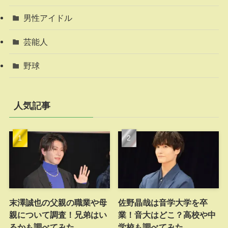
男性アイドル
芸能人
野球
人気記事
末澤誠也の父親の職業や母
佐野晶哉は音学大学を卒
親について調査！兄弟はい
業！音大はどこ？高校や中
るかも調べてみた
学校も調べてみた